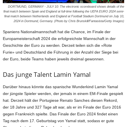
DORTMUND, GERMANY - JULY 10: The electronic scoreboard shows details of the
final match between Spain and England at full-time following the UEFA EURO 2024 semi-
final match between Netherlands and England at Football Stadium Dortmund on July 10,
2024 in Dortmund, Germany. (Photo by Chris Brunskill/Fantasista/Getty Images)
Spaniens Nationalmannschaft hat die Chance, im Finale der
Europameisterschaft 2024 die erfolgreichste Mannschaft in der
Geschichte der Euro zu werden. Derzeit teilen sich die «Rote
Furie» und Deutschland die Führung in der Anzahl der Siege bei
der Euro, beide Teams haben jeweils dreimal gewonnen.
Das junge Talent Lamin Yamal
Darüber hinaus könnte das spanische Wunderkind Lamin Yamal
der jüngste Spieler werden, der jemals in einem EM-Finale gespielt
hat. Derzeit hält der Portugiese Renato Sanches diesen Rekord,
der 18 Jahre und 327 Tage alt war, als er im Finale der Euro 2016
gegen Frankreich spielte. Das Finale der Euro 2024 findet einen
Tag nach dem 17. Geburtstag von Yamal statt, sodass er gute