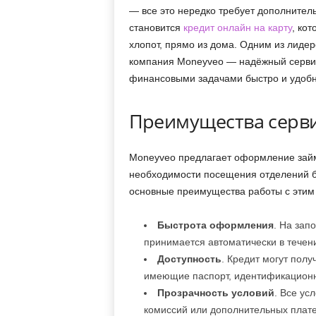
— все это нередко требует дополнител
становится
кредит онлайн на карту
, ко
хлопот, прямо из дома. Одним из лиде
компания Moneyveo — надёжный сервис
финансовыми задачами быстро и удобн
Преимущества серв
Moneyveo предлагает оформление займа
необходимости посещения отделений ба
основные преимущества работы с этим
Быстрота оформления
. На зап
принимается автоматически в течени
Доступность
. Кредит могут полу
имеющие паспорт, идентификационны
Прозрачность условий
. Все ус
комиссий или дополнительных плат