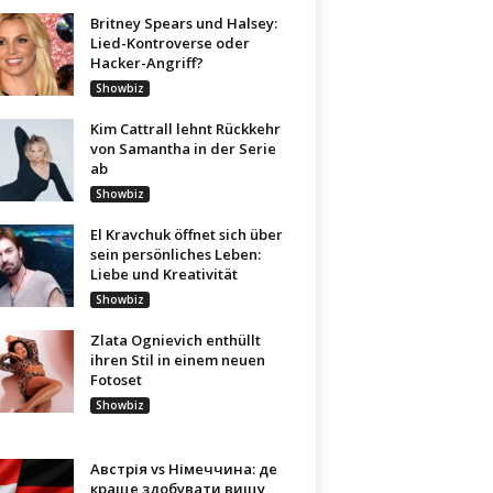
Britney Spears und Halsey:
Lied-Kontroverse oder
Hacker-Angriff?
Showbiz
Kim Cattrall lehnt Rückkehr
von Samantha in der Serie
ab
Showbiz
El Kravchuk öffnet sich über
sein persönliches Leben:
Liebe und Kreativität
Showbiz
Zlata Ognievich enthüllt
ihren Stil in einem neuen
Fotoset
Showbiz
Австрія vs Німеччина: де
краще здобувати вищу