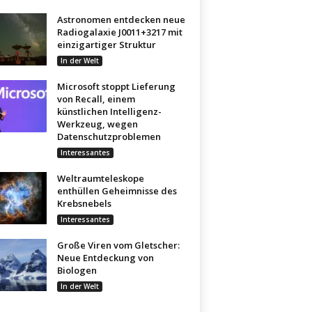
Astronomen entdecken neue
Radiogalaxie J0011+3217 mit
einzigartiger Struktur
In der Welt
Microsoft stoppt Lieferung
von Recall, einem
künstlichen Intelligenz-
Werkzeug, wegen
Datenschutzproblemen
Interessantes
Weltraumteleskope
enthüllen Geheimnisse des
Krebsnebels
Interessantes
Große Viren vom Gletscher:
Neue Entdeckung von
Biologen
In der Welt