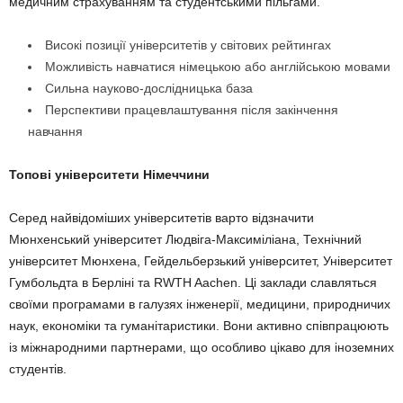
медичним страхуванням та студентськими пільгами.
Високі позиції університетів у світових рейтингах
Можливість навчатися німецькою або англійською мовами
Сильна науково-дослідницька база
Перспективи працевлаштування після закінчення
навчання
Топові університети Німеччини
Серед найвідоміших університетів варто відзначити
Мюнхенський університет Людвіга-Максиміліана, Технічний
університет Мюнхена, Гейдельберзький університет, Університет
Гумбольдта в Берліні та RWTH Aachen. Ці заклади славляться
своїми програмами в галузях інженерії, медицини, природничих
наук, економіки та гуманітаристики. Вони активно співпрацюють
із міжнародними партнерами, що особливо цікаво для іноземних
студентів.