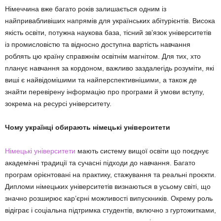
Німеччина вже багато років залишається одним із
найпривабливіших напрямів для українських абітурієнтів. Висока
якість освіти, потужна наукова база, тісний зв’язок університетів
із промисловістю та відносно доступна вартість навчання
роблять цю країну справжнім освітнім магнітом. Для тих, хто
планує навчання за кордоном, важливо заздалегідь розуміти, які
виші є найвідомішими та найперспективнішими, а також де
знайти перевірену інформацію про програми й умови вступу,
зокрема на ресурсі університету.
Чому українці обирають німецькі університети
Німецькі університети
мають систему вищої освіти що поєднує
академічні традиції та сучасні підходи до навчання. Багато
програм орієнтовані на практику, стажування та реальні проєкти.
Дипломи німецьких університетів визнаються в усьому світі, що
значно розширює кар’єрні можливості випускників. Окрему роль
відіграє і соціальна підтримка студентів, включно з гуртожитками,