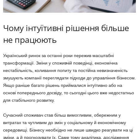
Чому інтуїтивні рішення більше
не працюють
Український ринок за останні роки пережив масштабні
трансформації. Зміни у споживчій поведінці, економічна
нестабільність, коливання попиту та постійна невизначеність
змушують компанії переглядати підходи до управління бізнесом.
Якщо раніше багато рішень приймалися інтуїтивно або на
основі попереднього досвіду, то сьогодні цього вже недостатньо
для стабільного розвитку.
Сучасний споживач став більш вимогливим, обережним у
витратах та чутливим до змін у соціальному й економічному
середовищі. Бізнесу необхідно не лише швидко реагувати на ці
зміни, а й прогнозувати їх. Саме тому аналітика, дослідження