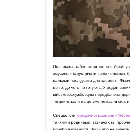
Повномасштабне вторгнення в Україну вн
змусивши їх зустрічати своїх чоловіків, б
важкими наслідками для здоров’я. Фізичн
це те, до чого не готують. У родин вини
військовослужбовцям передбачена держа
тяганині, коли на це вже немає ні сил, н
Спеціалісти
юридичної компанії «Мереж
та їхніми родинами, зазначають: пробле
поінформованості. Люди або не знають,