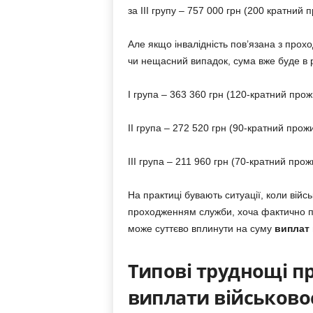
за ІІІ групу – 757 000 грн (200 кратний 
Але якщо інвалідність пов’язана з прох
чи нещасний випадок, сума вже буде в
І група – 363 360 грн (120-кратний прож
ІІ група – 272 520 грн (90-кратний прож
ІІІ група – 211 960 грн (70-кратний прож
На практиці бувають ситуації, коли війс
проходженням служби, хоча фактично п
може суттєво вплинути на суму
виплат 
Типові труднощі п
виплати військов