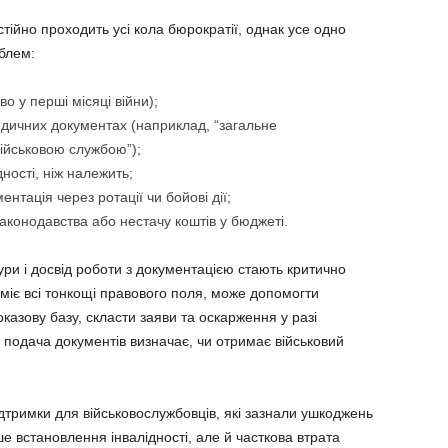
тійно проходить усі кола бюрократії, однак усе одно
блем:
во у перші місяці війни);
ичних документах (наприклад, “загальне
військовою службою”);
ності, ніж належить;
тація через ротації чи бойові дії;
законодавства або нестачу коштів у бюджеті.
ури і досвід роботи з документацією стають критично
уміє всі тонкощі правового поля, може допомогти
казову базу, скласти заяви та оскарження у разі
 подача документів визначає, чи отримає військовий
дтримки для військовослужбовців, які зазнали ушкоджень
е встановлення інвалідності, але й часткова втрата