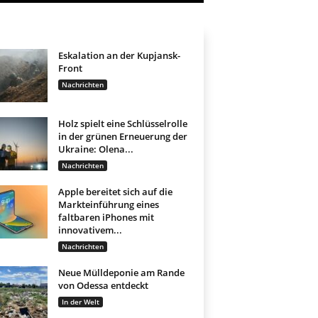
Eskalation an der Kupjansk-
Front
Nachrichten
Holz spielt eine Schlüsselrolle
in der grünen Erneuerung der
Ukraine: Olena...
Nachrichten
Apple bereitet sich auf die
Markteinführung eines
faltbaren iPhones mit
innovativem...
Nachrichten
Neue Mülldeponie am Rande
von Odessa entdeckt
In der Welt