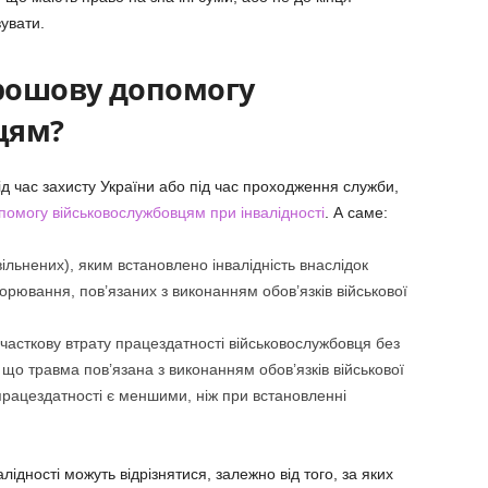
увати.
грошову допомогу
цям?
 під час захисту України або під час проходження служби,
омогу військовослужбовцям при інвалідності
. А саме:
ільнених), яким встановлено інвалідність внаслідок
орювання, пов’язаних з виконанням обов’язків військової
 часткову втрату працездатності військовослужбовця без
 що травма пов’язана з виконанням обов’язків військової
працездатності є меншими, ніж при встановленні
лідності можуть відрізнятися, залежно від того, за яких