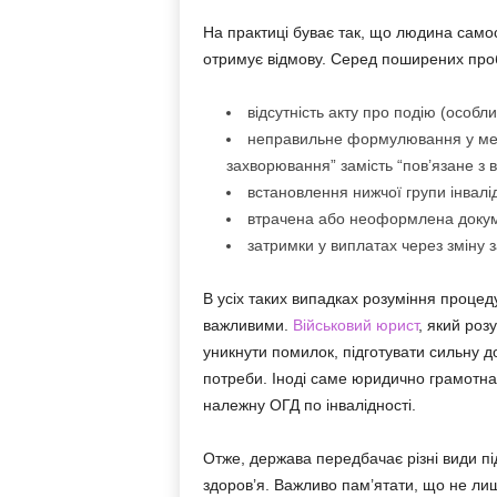
На практиці буває так, що людина самос
отримує відмову. Серед поширених про
відсутність акту про подію (особли
неправильне формулювання у мед
захворювання” замість “пов’язане з 
встановлення нижчої групи інвалід
втрачена або неоформлена докумен
затримки у виплатах через зміну 
В усіх таких випадках розуміння процед
важливими.
Військовий юрист
, який роз
уникнути помилок, підготувати сильну до
потреби. Іноді саме юридично грамотна
належну ОГД по інвалідності.
Отже, держава передбачає різні види пі
здоров’я. Важливо пам’ятати, що не лиш