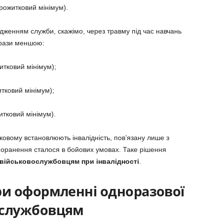
прожитковий мінімум).
одженням служби, скажімо, через травму під час навчань
 рази меншою:
итковий мінімум);
итковий мінімум);
итковий мінімум).
ьковому встановлюють інвалідність, пов’язану лише з
оранення сталося в бойових умовах. Таке рішення
військовослужбовцям при інвалідності
.
ри оформленні одноразової
ослужбовцям