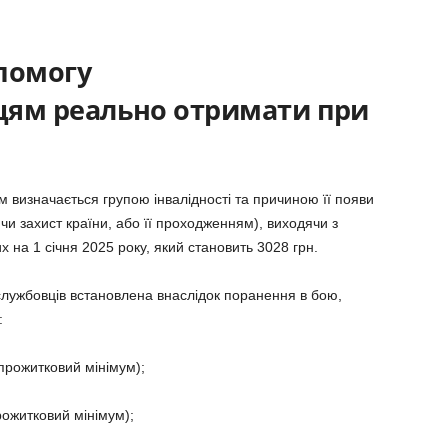
помогу
цям реально отримати при
им визначається групою інвалідності та причиною її появи
чи захист країни, або її проходженням), виходячи з
 на 1 січня 2025 року, який становить 3028 грн.
службовців встановлена внаслідок поранення в бою,
:
 прожитковий мінімум);
прожитковий мінімум);