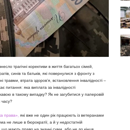
есло трагічні корективи в життя багатьох сімей,
ратів, синів та батьків, які повернулися з фронту з
і травми, втрата здоров’я, встановлення інвалідності –
кає питання: яка виплата за інвалідності
вою в такому випадку? Як не загубитися у паперовій
і часу?
а права»,
які вже не один рік працюють із ветеранами
ма не лише в бюрократії, а й у недостатній
 що мають право на значні суми, або не до кінця